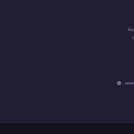
Au
seba