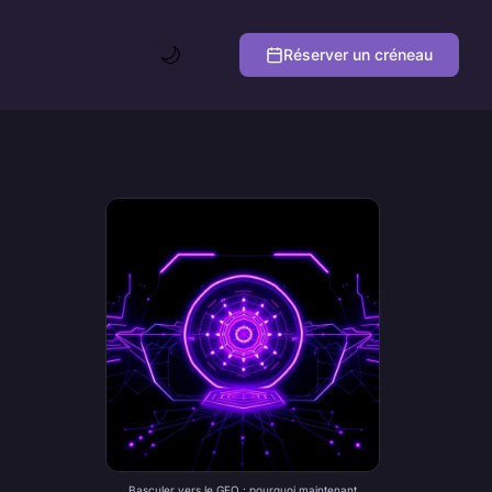
🌙
Réserver un créneau
Basculer vers le GEO : pourquoi maintenant