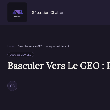
Passer
au
Sébastien Chaffer
contenu
Home
Basculer vers le GEO : pourquoi maintenant
Strategie LLM SEO
Basculer Vers Le GEO :
SC