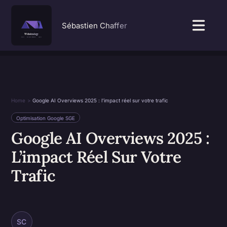
Passer
au
Sébastien Chaffer
Togg
contenu
Navi
SEO & GEO
Services
Home
Google AI Overviews 2025 : l’impact réel sur votre trafic
Optimisation Google SGE
Réalisations
Google AI Overviews 2025 :
L’impact Réel Sur Votre
À propos
Trafic
SC