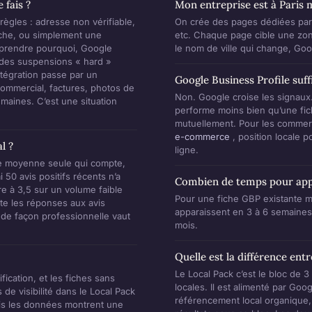
 fais ?
Mon entreprise est à Paris ma
ègles : adresse non vérifiable,
On crée des pages dédiées par 
iche, ou simplement une
etc. Chaque page cible une zon
omprendre pourquoi, Google
le nom de ville qui change, Goo
) des suspensions « hard »
tégration passe par un
Google Business Profile suffi
 commercial, factures, photos de
Non. Google croise les signaux
emaines. C’est une situation
performe moins bien qu’une fic
mutuellement. Pour les commerc
e-commerce
, position locale 
l ?
ligne.
ote moyenne seule qui compte,
 50 avis positifs récents n’a
Combien de temps pour appa
ure à 3,5 sur un volume faible
Pour une fiche GBP existante ma
ète les réponses aux avis
apparaissent en 3 à 6 semaines
 de façon professionnelle vaut
mois.
Quelle est la différence ent
Le Local Pack c’est le bloc de 3
ication, et les fiches sans
locales. Il est alimenté par Go
e visibilité dans le Local Pack
référencement local organique, 
ais les données montrent une