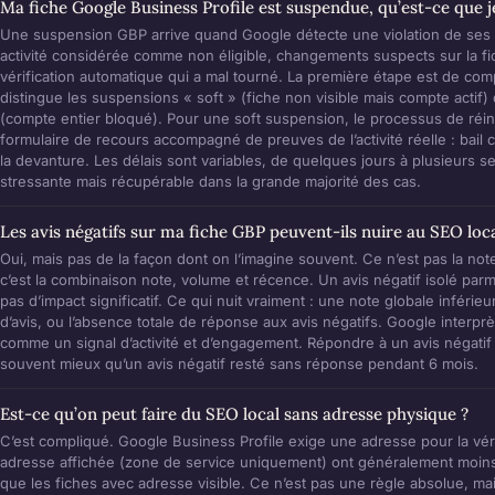
Ma fiche Google Business Profile est suspendue, qu’est-ce que je
Une suspension GBP arrive quand Google détecte une violation de ses r
activité considérée comme non éligible, changements suspects sur la f
vérification automatique qui a mal tourné. La première étape est de c
distingue les suspensions « soft » (fiche non visible mais compte actif
(compte entier bloqué). Pour une soft suspension, le processus de réin
formulaire de recours accompagné de preuves de l’activité réelle : bail
la devanture. Les délais sont variables, de quelques jours à plusieurs s
stressante mais récupérable dans la grande majorité des cas.
Les avis négatifs sur ma fiche GBP peuvent-ils nuire au SEO loca
Oui, mais pas de la façon dont on l’imagine souvent. Ce n’est pas la n
c’est la combinaison note, volume et récence. Un avis négatif isolé parmi
pas d’impact significatif. Ce qui nuit vraiment : une note globale inférie
d’avis, ou l’absence totale de réponse aux avis négatifs. Google interpr
comme un signal d’activité et d’engagement. Répondre à un avis négatif
souvent mieux qu’un avis négatif resté sans réponse pendant 6 mois.
Est-ce qu’on peut faire du SEO local sans adresse physique ?
C’est compliqué. Google Business Profile exige une adresse pour la vérif
adresse affichée (zone de service uniquement) ont généralement moins d
que les fiches avec adresse visible. Ce n’est pas une règle absolue, m