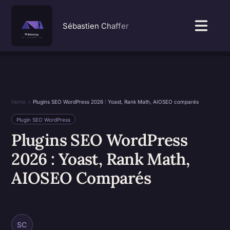
Passer
au
Sébastien Chaffer
Togg
contenu
Navi
SEO & GEO
Services
Home
Plugins SEO WordPress 2026 : Yoast, Rank Math, AIOSEO comparés
Plugin SEO WordPress
Réalisations
Plugins SEO WordPress
2026 : Yoast, Rank Math,
À propos
AIOSEO Comparés
SC